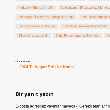
Kurtalan Kürtçe ismi nedir
Şanlıurfaspor Siirt arası kaç kilometr
Siirt Baykan İkizler Köyü Kürtçe ismi nedir
Siirt Baykan Kürtçe i
Siirt Diyarbakır arası kaç km
Siirt Elazığ arası kaç kilometredir
Siirtin Kürtçe adı nedir
Siirtte Pervari arası kaç kilometre
Ve
Önceki Yazı
2024 Te Asgari Brüt Ne Kadar
Bir yanıt yazın
E-posta adresiniz yayınlanmayacak.
Gerekli alanlar
*
i