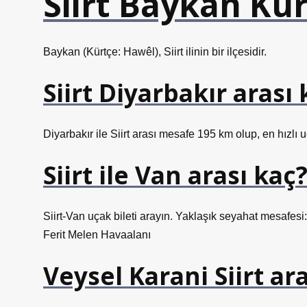
Siirt Baykan Kür
Baykan (Kürtçe: Hawêl), Siirt ilinin bir ilçesidir.
Siirt Diyarbakır arası
Diyarbakır ile Siirt arası mesafe 195 km olup, en hızlı
Siirt ile Van arası kaç
Siirt-Van uçak bileti arayın. Yaklaşık seyahat mesafes
Ferit Melen Havaalanı
Veysel Karani Siirt ar