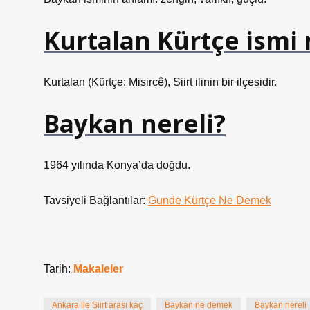
Kurtalan Kürtçe ismi 
Kurtalan (Kürtçe: Misircê), Siirt ilinin bir ilçesidir.
Baykan nereli?
1964 yılında Konya’da doğdu.
Tavsiyeli Bağlantılar:
Gunde Kürtçe Ne Demek
Tarih:
Makaleler
Ankara ile Siirt arası kaç
Baykan ne demek
Baykan nereli