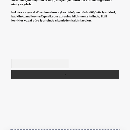
sorumluluğunu taşımakta olup, siteye üye olarak bu sorumluluğu kabul
etmiş sayılırlar.
Hukuka ve yasal düzenlemelere aykırı olduğunu düşündüğünüz içerikleri,
backlinkpanelicomtr@gmail.com
adresine bildirmeniz halinde, ilgili
içerikler yasal süre içerisinde sitemizden kaldırılacaktır.
Arama
tps://betexper.live/