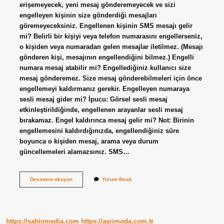
erişemeyecek, yeni mesaj gönderemeyecek ve sizi
engelleyen kişinin size gönderdiği mesajları
göremeyeceksiniz. Engellenen kişinin SMS mesajı gelir
mi? Belirli bir kişiyi veya telefon numarasını engellerseniz,
o kişiden veya numaradan gelen mesajlar iletilmez. (Mesajı
gönderen kişi, mesajının engellendiğini bilmez.) Engelli
numara mesaj atabilir mi? Engellediğiniz kullanıcı size
mesaj gönderemez. Size mesaj gönderebilmeleri için önce
engellemeyi kaldırmanız gerekir. Engelleyen numaraya
sesli mesaj gider mi? İpucu: Görsel sesli mesaj
etkinleştirildiğinde, engellenen arayanlar sesli mesaj
bırakamaz. Engel kaldırınca mesaj gelir mi? Not: Birinin
engellemesini kaldırdığınızda, engellendiğiniz süre
boyunca o kişiden mesaj, arama veya durum
güncellemeleri alamazsınız. SMS…
Engelli
Devamını okuyun
Yorum Bırak
Birine
Mesaj
Gider
Mi
https://sahinmedia.com
https://asrimoda.com.tr