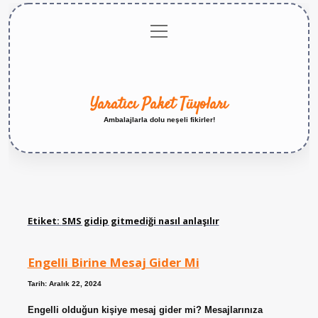
menüyü
Anasayfa
Gizlilik
Yasal
Hakkımızda
aç
Politikası
Uyarı
Yaratıcı Paket Tüyoları
Ambalajlarla dolu neşeli fikirler!
Etiket:
SMS gidip gitmediği nasıl anlaşılır
Engelli Birine Mesaj Gider Mi
Tarih: Aralık 22, 2024
Engelli olduğun kişiye mesaj gider mi? Mesajlarınıza