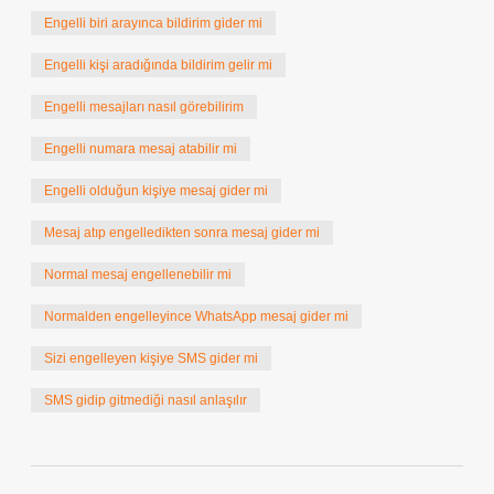
Engelli biri arayınca bildirim gider mi
Engelli kişi aradığında bildirim gelir mi
Engelli mesajları nasıl görebilirim
Engelli numara mesaj atabilir mi
Engelli olduğun kişiye mesaj gider mi
Mesaj atıp engelledikten sonra mesaj gider mi
Normal mesaj engellenebilir mi
Normalden engelleyince WhatsApp mesaj gider mi
Sizi engelleyen kişiye SMS gider mi
SMS gidip gitmediği nasıl anlaşılır