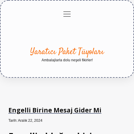
menüyü
Anasayfa
Gizlilik
Yasal
Hakkımızda
aç
Politikası
Uyarı
Yaratıcı Paket Tüyoları
Ambalajlarla dolu neşeli fikirler!
Engelli Birine Mesaj Gider Mi
Tarih: Aralık 22, 2024