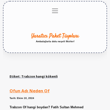
menüyü
Anasayfa
Gizlilik
Yasal
Hakkımızda
aç
Politikası
Uyarı
Yaratıcı Paket Tüyoları
Ambalajlarla dolu neşeli fikirler!
Etiket:
Trabzon hangi kökenli
Ofun Adı Neden Of
Tarih: Ekim 10, 2024
Trabzon Of hangi boydan? Fatih Sultan Mehmed