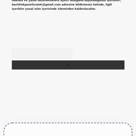
Hukuka ve yasal düzenlemelere aykırı olduğunu düşündüğünüz içerikleri,
backlinkpanelicomtr@gmail.com
adresine bildirmeniz halinde, ilgili
içerikler yasal süre içerisinde sitemizden kaldırılacaktır.
Arama
tps://betexper.live/