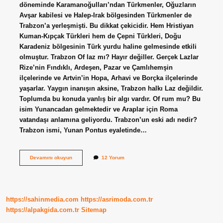
döneminde Karamanoğulları’ndan Türkmenler, Oğuzların
Avşar kabilesi ve Halep-Irak bölgesinden Türkmenler de
Trabzon’a yerleşmişti. Bu dikkat çekicidir. Hem Hristiyan
Kuman-Kıpçak Türkleri hem de Çepni Türkleri, Doğu
Karadeniz bölgesinin Türk yurdu haline gelmesinde etkili
olmuştur. Trabzon Of laz mı? Hayır değiller. Gerçek Lazlar
Rize’nin Fındıklı, Ardeşen, Pazar ve Çamlıhemşin
ilçelerinde ve Artvin’in Hopa, Arhavi ve Borçka ilçelerinde
yaşarlar. Yaygın inanışın aksine, Trabzon halkı Laz değildir.
Toplumda bu konuda yanlış bir algı vardır. Of rum mu? Bu
isim Yunancadan gelmektedir ve Araplar için Roma
vatandaşı anlamına geliyordu. Trabzon’un eski adı nedir?
Trabzon ismi, Yunan Pontus eyaletinde…
Ofun
Devamını okuyun
12 Yorum
Adı
Neden
Of
https://sahinmedia.com
https://asrimoda.com.tr
https://alpakgida.com.tr
Sitemap