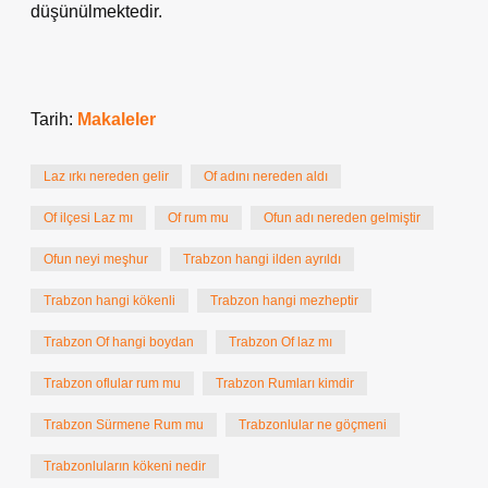
düşünülmektedir.
Tarih:
Makaleler
Laz ırkı nereden gelir
Of adını nereden aldı
Of ilçesi Laz mı
Of rum mu
Ofun adı nereden gelmiştir
Ofun neyi meşhur
Trabzon hangi ilden ayrıldı
Trabzon hangi kökenli
Trabzon hangi mezheptir
Trabzon Of hangi boydan
Trabzon Of laz mı
Trabzon oflular rum mu
Trabzon Rumları kimdir
Trabzon Sürmene Rum mu
Trabzonlular ne göçmeni
Trabzonluların kökeni nedir