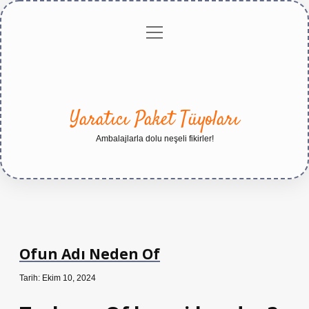
menüyü
Anasayfa
Gizlilik
Yasal
Hakkımızda
aç
Politikası
Uyarı
Yaratıcı Paket Tüyoları
Ambalajlarla dolu neşeli fikirler!
Ofun Adı Neden Of
Tarih: Ekim 10, 2024