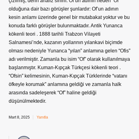
çizilmiş, derin analiz sınırlı. Of’un adının neden “Of”
olduğuna dair bazı görüşler şunlardır: Of’un adının
kesin anlamı üzerinde genel bir mutabakat yoktur ve bu
konuda farklı görüşler bulunmaktadır. Antik Yunanca
kökenli teori . 1888 tarihli Trabzon Vilayeti
Salnamesi’nde, kazanın yollarının yılankavi biçimde
olması nedeniyle Yunanca “yılan” anlamına gelen “Ofis”
adı verilmiştir. Zamanla bu isim “Of” olarak kullanılmaya
başlanmıştır. Kuman-Kıpçak Türkçesi kökenli teori .
“Ofsin” kelimesinin, Kuman-Kıpçak Türklerinde “vatanı
öfkeyle korumak” anlamına geldiği ve zamanla halk
arasında sadeleşerek “Of” haline geldiği
düşünülmektedir.
Mart 8, 2025
Yanıtla