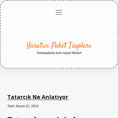
menüyü
Anasayfa
Gizlilik
Yasal
Hakkımızda
aç
Politikası
Uyarı
Yaratıcı Paket Tüyoları
Ambalajlarla dolu neşeli fikirler!
Tatarcık Ne Anlatıyor
Tarih: Kasım 22, 2024