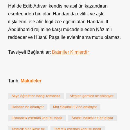
Halide Edib Adıvar, kendisine asıl ün kazandıran
eserlerinden biri olan Handan’da evlilik ve aşk
ilişkilerini ele alır. İngilizce eğitim alan Handan, II.
Abdülhamid rejimine karşı mücadele eden Nâzım’ı
reddeder ve Hüsnü Paşa ile evlenir ama mutlu olamaz.
Tavsiyeli Bağlantılar:
Batıniler Kimlerdir
Tarih:
Makaleler
Aliye öğretmen hangi romanda
Ateşten gömlek ne anlatıyor
Handan ne anlatıyor
Mor Salkımlı Ev ne anlatıyor
Osmancık eserinin konusu nedir
Sinekli bakkal ne anlatıyor
Tatarcık bir hikaye mi
Tatarcık eserinin konusu nedir