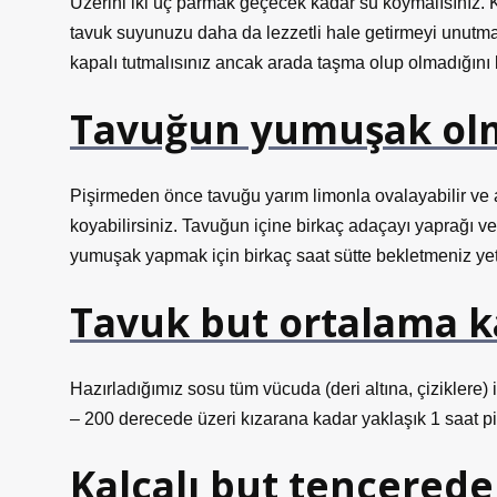
Üzerini iki üç parmak geçecek kadar su koymalısınız. K
tavuk suyunuzu daha da lezzetli hale getirmeyi unutm
kapalı tutmalısınız ancak arada taşma olup olmadığını k
Tavuğun yumuşak olma
Pişirmeden önce tavuğu yarım limonla ovalayabilir ve
koyabilirsiniz. Tavuğun içine birkaç adaçayı yaprağı ve
yumuşak yapmak için birkaç saat sütte bekletmeniz yete
Tavuk but ortalama k
Hazırladığımız sosu tüm vücuda (deri altına, çiziklere) i
– 200 derecede üzeri kızarana kadar yaklaşık 1 saat pi
Kalçalı but tencerede