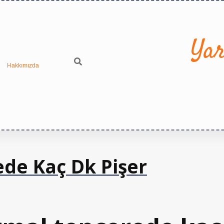
Yar
Hakkımızda
de Kaç Dk Pişer