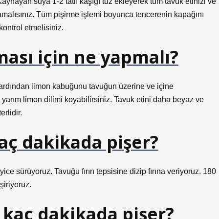
aynayan suya 1-2 tatlı kaşığı tuz ekleyerek tüm tavuk etinizi ve
amalısınız. Tüm pişirme işlemi boyunca tencerenin kapağını
ontrol etmelisiniz.
sı için ne yapmalı?
 ardından limon kabuğunu tavuğun üzerine ve içine
 yarım limon dilimi koyabilirsiniz. Tavuk etini daha beyaz ve
rlidir.
aç dakikada pişer?
yice sürüyoruz. Tavuğu fırın tepsisine dizip fırına veriyoruz. 180
şiriyoruz.
 kaç dakikada pişer?