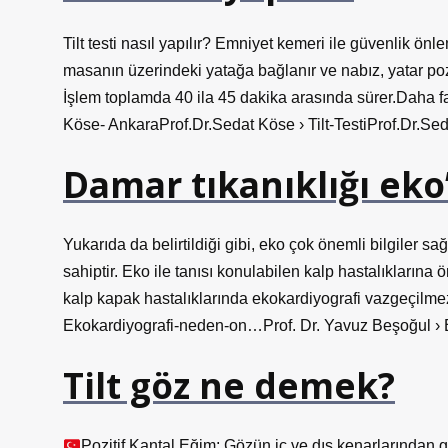
Tilt testi nasıl yapılır? Emniyet kemeri ile güvenlik önl
masanın üzerindeki yatağa bağlanır ve nabız, yatar pozi
İşlem toplamda 40 ila 45 dakika arasında sürer.Daha f
Köse- AnkaraProf.Dr.Sedat Köse › Tilt-TestiProf.Dr.Sedat
Damar tıkanıklığı eko
Yukarıda da belirtildiği gibi, eko çok önemli bilgiler sa
sahiptir. Eko ile tanısı konulabilen kalp hastalıklarına 
kalp kapak hastalıklarında ekokardiyografi vazgeçilmez
Ekokardiyografi-neden-on…Prof. Dr. Yavuz Beşoğul ›
Tilt göz ne demek?
Pozitif Kantal Eğim; Gözün iç ve dış kenarlarından 