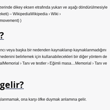
 üzerinde dikey eksen etrafında yukarı ve aşağı döndürülmesiyle
reketi) – WikipediaWikipedia › Wiki ›
_movement) )
?
asıncı veya başka bir nedenden kaynaklanıp kaynaklanmadığını
 nedenini belirlemek için kullanabilecekleri bir diğer yöntem de
ialMemorial › Tanı ve testler › Eğimli masa…Memorial › Tanı ve
gelir?
oşlanmamak, ona karşı öfke duymak anlamına gelir.