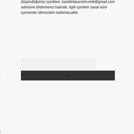
düşündüğünüz içerikleri,
backlinkpanelicomtr@gmail.com
adresine bildirmeniz halinde, ilgili içerikler yasal süre
içerisinde sitemizden kaldırılacaktır.
Arama
a
u
r