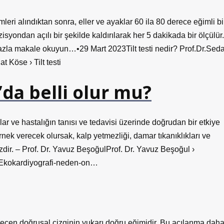
emleri alındıktan sonra, eller ve ayaklar 60 ila 80 derece eğimli bi
syondan açılı bir şekilde kaldırılarak her 5 dakikada bir ölçülür.
azla makale okuyun…•29 Mart 2023Tilt testi nedir? Prof.Dr.Seda
 Köse › Tilt testi
’da belli olur mu?
ğlar ve hastalığın tanısı ve tedavisi üzerinde doğrudan bir etkiye
örnek verecek olursak, kalp yetmezliği, damar tıkanıklıkları ve
dir. – Prof. Dr. Yavuz BeşoğulProf. Dr. Yavuz Beşoğul ›
 Ekokardiyografi-neden-on…
geçen doğrusal çizginin yukarı doğru eğimidir. Bu açılanma dah