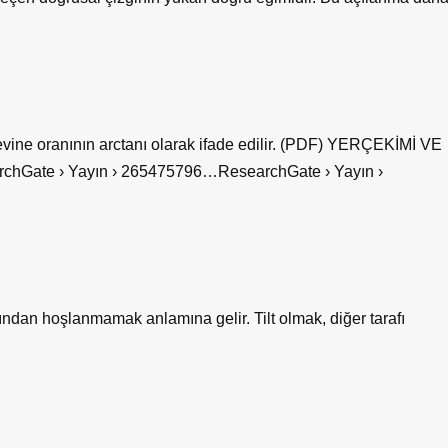
revine oranının arctanı olarak ifade edilir. (PDF) YERÇEKİMİ VE
te › Yayın › 265475796…ResearchGate › Yayın ›
ından hoşlanmamak anlamına gelir. Tilt olmak, diğer tarafı