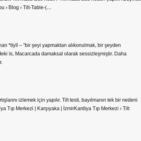
u › Blog › Tilt-Table-(…
ınan *tïyïl – “bir şeyi yapmaktan alıkonulmak, bir şeyden
lindeki ïs, Macarcada damaksal olarak sessizleşmiştir. Daha
r.
şlarını izlemek için yapılır. Tilt testi, bayılmanın tek bir nedeni
ya Tıp Merkezi | Karşıyaka | İzmirKardiya Tıp Merkezi › Tilt