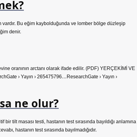
emek?
im vardır. Bu eğim kaybolduğunda ve lomber bölge düzleşip
ğim denir.
revine oranının arctanı olarak ifade edilir. (PDF) YERÇEKİMİ VE
te › Yayın › 265475796…ResearchGate › Yayın ›
rsa ne olur?
itif bir tilt masası testi, hastanın test sırasında bayıldığı anlamına
 cevabı, hastanın test sırasında bayılmadığıdır.