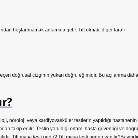
ından hoşlanmamak anlamına gelir. Tilt olmak, diğer tarafı
geçen doğrusal çizginin yukarı doğru eğimidir. Bu açılanma dah
ır?
oloji, nöroloji veya kardiyovasküler testlerin yapıldığı hastanenin
ndan takip edilir. Testin yapıldığı ortam, hasta güvenliği ve doğr
dır. Tilt masa testi nedir? Tilt masa testi neden yapılır?Bayındı