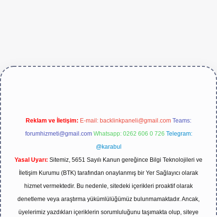
exper.live/
Reklam ve İletişim:
E-mail:
backlinkpaneli@gmail.com
Teams:
forumhizmeti@gmail.com
Whatsapp: 0262 606 0 726
Telegram:
@karabul
Yasal Uyarı:
Sitemiz, 5651 Sayılı Kanun gereğince Bilgi Teknolojileri ve
İletişim Kurumu (BTK) tarafından onaylanmış bir Yer Sağlayıcı olarak
hizmet vermektedir. Bu nedenle, sitedeki içerikleri proaktif olarak
denetleme veya araştırma yükümlülüğümüz bulunmamaktadır. Ancak,
üyelerimiz yazdıkları içeriklerin sorumluluğunu taşımakta olup, siteye