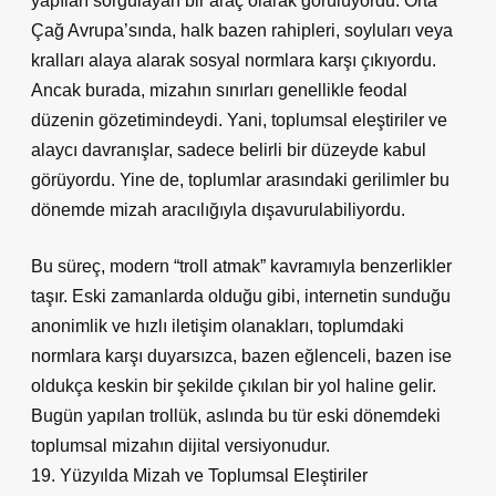
yapıları sorgulayan bir araç olarak görülüyordu. Orta
Çağ Avrupa’sında, halk bazen rahipleri, soyluları veya
kralları alaya alarak sosyal normlara karşı çıkıyordu.
Ancak burada, mizahın sınırları genellikle feodal
düzenin gözetimindeydi. Yani, toplumsal eleştiriler ve
alaycı davranışlar, sadece belirli bir düzeyde kabul
görüyordu. Yine de, toplumlar arasındaki gerilimler bu
dönemde mizah aracılığıyla dışavurulabiliyordu.
Bu süreç, modern “troll atmak” kavramıyla benzerlikler
taşır. Eski zamanlarda olduğu gibi, internetin sunduğu
anonimlik ve hızlı iletişim olanakları, toplumdaki
normlara karşı duyarsızca, bazen eğlenceli, bazen ise
oldukça keskin bir şekilde çıkılan bir yol haline gelir.
Bugün yapılan trollük, aslında bu tür eski dönemdeki
toplumsal mizahın dijital versiyonudur.
19. Yüzyılda Mizah ve Toplumsal Eleştiriler