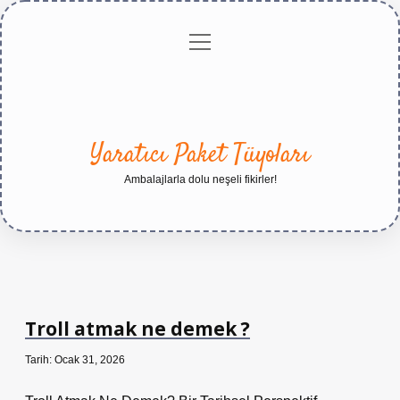
menüyü
Anasayfa
Gizlilik
Yasal
Hakkımızda
aç
Politikası
Uyarı
Yaratıcı Paket Tüyoları
Ambalajlarla dolu neşeli fikirler!
Troll atmak ne demek ?
Tarih: Ocak 31, 2026