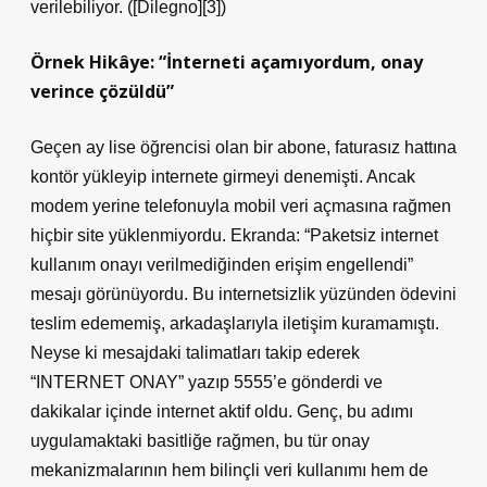
verilebiliyor. ([Dilegno][3])
Örnek Hikâye: “İnterneti açamıyordum, onay
verince çözüldü”
Geçen ay lise öğrencisi olan bir abone, faturasız hattına
kontör yükleyip internete girmeyi denemişti. Ancak
modem yerine telefonuyla mobil veri açmasına rağmen
hiçbir site yüklenmiyordu. Ekranda: “Paketsiz internet
kullanım onayı verilmediğinden erişim engellendi”
mesajı görünüyordu. Bu internetsizlik yüzünden ödevini
teslim edememiş, arkadaşlarıyla iletişim kuramamıştı.
Neyse ki mesajdaki talimatları takip ederek
“INTERNET ONAY” yazıp 5555’e gönderdi ve
dakikalar içinde internet aktif oldu. Genç, bu adımı
uygulamaktaki basitliğe rağmen, bu tür onay
mekanizmalarının hem bilinçli veri kullanımı hem de