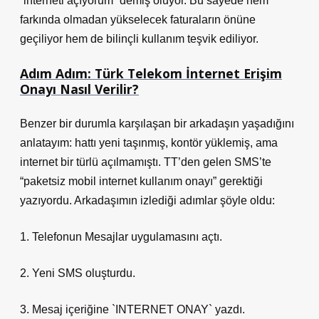
“interneti açıyorum” demiş oluyor. Bu sayede hem
farkında olmadan yükselecek faturaların önüne
geçiliyor hem de bilinçli kullanım teşvik ediliyor.
Adım Adım: Türk Telekom İnternet Erişim
Onayı Nasıl Verilir?
Benzer bir durumla karşılaşan bir arkadaşın yaşadığını
anlatayım: hattı yeni taşınmış, kontör yüklemiş, ama
internet bir türlü açılmamıştı. TT’den gelen SMS’te
“paketsiz mobil internet kullanım onayı” gerektiği
yazıyordu. Arkadaşımın izlediği adımlar şöyle oldu:
1. Telefonun Mesajlar uygulamasını açtı.
2. Yeni SMS oluşturdu.
3. Mesaj içeriğine `INTERNET ONAY` yazdı.