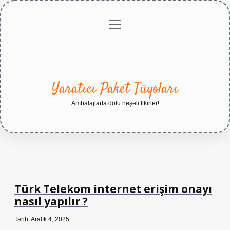
menüyü
Anasayfa
Gizlilik
Yasal
Hakkımızda
aç
Politikası
Uyarı
Yaratıcı Paket Tüyoları
Ambalajlarla dolu neşeli fikirler!
Türk Telekom internet erişim onayı
nasıl yapılır ?
Tarih: Aralık 4, 2025