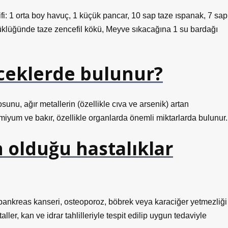
rifi: 1 orta boy havuç, 1 küçük pancar, 10 sap taze ıspanak, 7 sap
yüklüğünde taze zencefil kökü, Meyve sıkacağına 1 su bardağı
eceklerde bulunur?
sunu, ağır metallerin (özellikle cıva ve arsenik) artan
dmiyum ve bakır, özellikle organlarda önemli miktarlarda bulunur.
 olduğu hastalıklar
 pankreas kanseri, osteoporoz, böbrek veya karaciğer yetmezliği
taller, kan ve idrar tahlilleriyle tespit edilip uygun tedaviyle