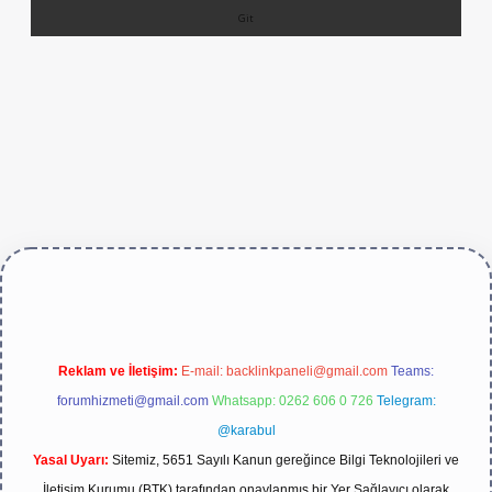
https://betexper.live/
Reklam ve İletişim:
E-mail:
backlinkpaneli@gmail.com
Teams:
forumhizmeti@gmail.com
Whatsapp: 0262 606 0 726
Telegram:
@karabul
Yasal Uyarı:
Sitemiz, 5651 Sayılı Kanun gereğince Bilgi Teknolojileri ve
İletişim Kurumu (BTK) tarafından onaylanmış bir Yer Sağlayıcı olarak