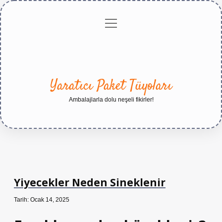
menüyü
Anasayfa
Gizlilik
Yasal
Hakkımızda
aç
Politikası
Uyarı
Yaratıcı Paket Tüyoları
Ambalajlarla dolu neşeli fikirler!
Yiyecekler Neden Sineklenir
Tarih: Ocak 14, 2025