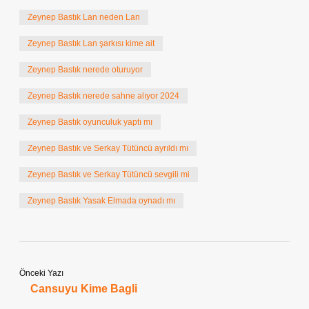
Zeynep Bastık Lan neden Lan
Zeynep Bastık Lan şarkısı kime ait
Zeynep Bastık nerede oturuyor
Zeynep Bastık nerede sahne alıyor 2024
Zeynep Bastık oyunculuk yaptı mı
Zeynep Bastık ve Serkay Tütüncü ayrıldı mı
Zeynep Bastık ve Serkay Tütüncü sevgili mi
Zeynep Bastık Yasak Elmada oynadı mı
Önceki Yazı
Cansuyu Kime Bagli