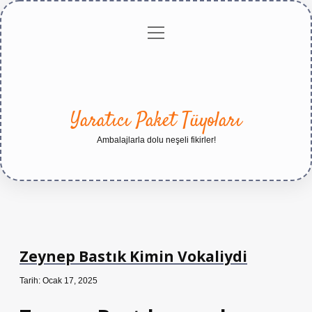
menüyü
Anasayfa
Gizlilik
Yasal
Hakkımızda
aç
Politikası
Uyarı
Yaratıcı Paket Tüyoları
Ambalajlarla dolu neşeli fikirler!
Zeynep Bastık Kimin Vokaliydi
Tarih: Ocak 17, 2025