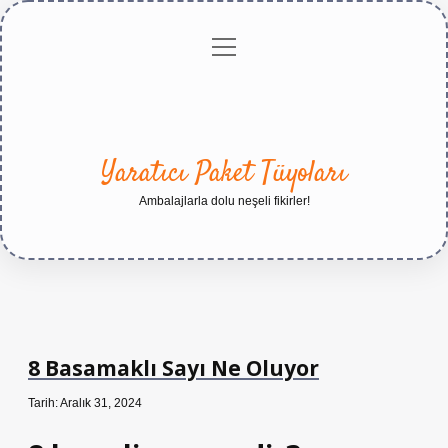
menüyü
Anasayfa
Gizlilik
Yasal
Hakkımızda
aç
Politikası
Uyarı
Yaratıcı Paket Tüyoları
Ambalajlarla dolu neşeli fikirler!
8 Basamaklı Sayı Ne Oluyor
Tarih: Aralık 31, 2024