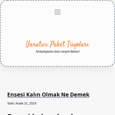
menüyü
Anasayfa
Gizlilik
Yasal
Hakkımızda
aç
Politikası
Uyarı
Yaratıcı Paket Tüyoları
Ambalajlarla dolu neşeli fikirler!
Ensesi Kalın Olmak Ne Demek
Tarih: Aralık 31, 2024