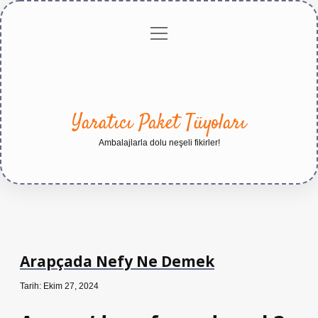
menüyü
Anasayfa
Gizlilik
Yasal
Hakkımızda
aç
Politikası
Uyarı
Yaratıcı Paket Tüyoları
Ambalajlarla dolu neşeli fikirler!
Arapçada Nefy Ne Demek
Tarih: Ekim 27, 2024