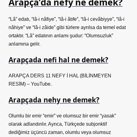
Arapça’da nefy ne demek?
“Lâ” edatı, “lâ-i nâfiye”, “lâ-i âtıfe”, “lâ-i cevâbiyye”, “lâ-i
nâhiye” ve “lâ-i zâide” gibi türlere ayrılsa da temel edat
ortaktır. “Lâ” edatının anlamı şudur: “Olumsuzluk”
anlamına gelir.
Arapçada nefi hal ne demek?
ARAPÇA DERS 11 NEFY İ HAL (BİLİNMEYEN
RESİM) – YouTube.
Arapçada nehy ne demek?
Olumlu bir emir “emir” ve olumsuz bir emir “yasak”
olarak adlandırılır. Ayrıca, Türkçede subjonktif
dediğimiz üçüncü zaman, olumlu veya olumsuz