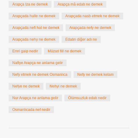
Arapça Iza ne demek
Arapça mâ edatı ne demek
Arapçada hulle ne demek
Arapçada nasb etmek ne demek
Arapçada nefi hal ne demek
Arapçada nefy ne demek
Arapçada nehy ne demek
Edatın diğer adı ne
Emri gaip nedir
Müzari fiil ne demek
Nafiye Arapça ne anlama gelir
Nefy etmek ne demek Osmanlıca
Nefy ne demek kelam
Nefye ne demek
Nehyi ne demek
Nur Arapça ne anlama gelir
Ölümsuzluk edatı nedir
Osmanlıcada nef nedir