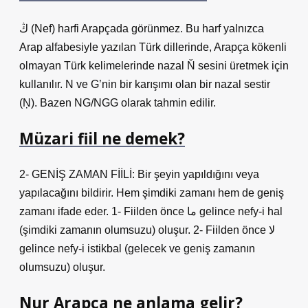
ڭ (Nef) harfi Arapçada görünmez. Bu harf yalnızca
Arap alfabesiyle yazılan Türk dillerinde, Arapça kökenli
olmayan Türk kelimelerinde nazal Ň sesini üretmek için
kullanılır. N ve G’nin bir karışımı olan bir nazal sestir
(Ņ). Bazen NG/NGG olarak tahmin edilir.
Müzari fiil ne demek?
2- GENİŞ ZAMAN FİİLİ: Bir şeyin yapıldığını veya
yapılacağını bildirir. Hem şimdiki zamanı hem de geniş
zamanı ifade eder. 1- Fiilden önce ما gelince nefy-i hal
(şimdiki zamanın olumsuzu) oluşur. 2- Fiilden önce لا
gelince nefy-i istikbal (gelecek ve geniş zamanın
olumsuzu) oluşur.
Nur Arapça ne anlama gelir?