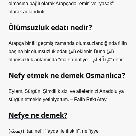
olmasına bağlı olarak Arapçada “emir” ve “yasak”
olarak adlandırılır.
Ölümsuzluk edatı nedir?
Arapça bir fiil geçmiş zamanda olumsuzlandığında fiilin
başına bir olumsuzluk edatı (ام) eklenir. Buna (ام)
olumsuzluk anlamında “ma en-nafiye – ةَيِفاّنلا ام” denir.
Nefy etmek ne demek Osmanlıca?
Eylem. Sürgün: Şimdilik sizi ve ailelerinizi Anadolu’ya
sürgün etmekle yetiniyorum. – Falih Rıfkı Atay.
Nefye ne demek?
(ﻧﻔﻌﻴّﻪ) i. (ar. nef’і “fayda ile ilişkili”, nef’iyye