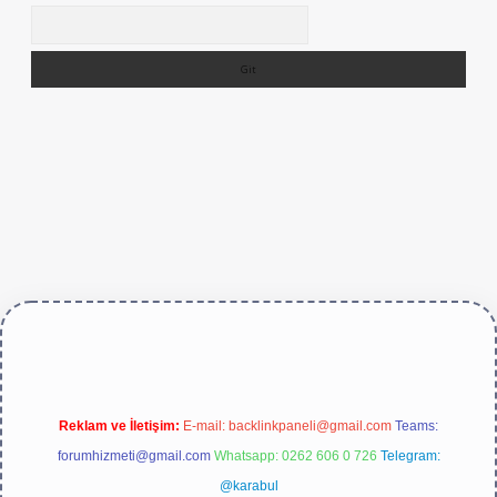
Arama
ive/
Reklam ve İletişim:
E-mail:
backlinkpaneli@gmail.com
Teams:
forumhizmeti@gmail.com
Whatsapp: 0262 606 0 726
Telegram:
@karabul