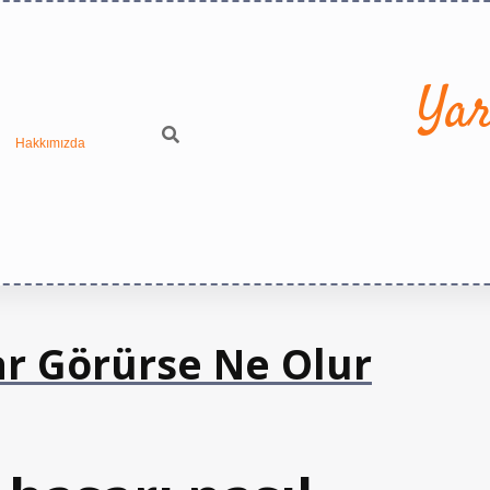
Yar
Hakkımızda
r Görürse Ne Olur