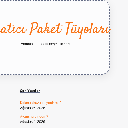
atıcı Paket Tüyoları
Ambalajlarla dolu neşeli fikirler!
Sidebar
https://betexper.live/
Son Yazılar
Kokmuş kuzu eti yenir mi ?
Ağustos 5, 2026
Avans türü nedir ?
Ağustos 4, 2026