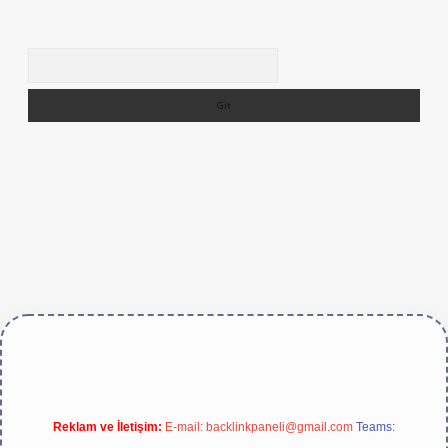
Arama
https://betexper.live/
Reklam ve İletişim:
E-mail:
backlinkpaneli@gmail.com
Teams: