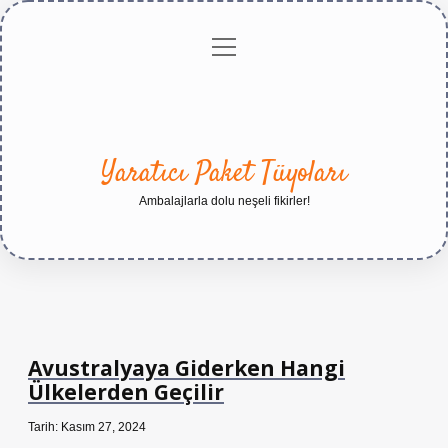
menüyü
Anasayfa
Gizlilik
Yasal
Hakkımızda
aç
Politikası
Uyarı
Yaratıcı Paket Tüyoları
Ambalajlarla dolu neşeli fikirler!
Avustralyaya Giderken Hangi
Ülkelerden Geçilir
Tarih: Kasım 27, 2024