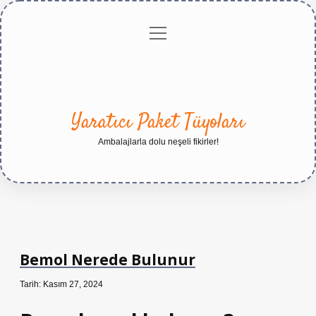
menüyü
Anasayfa
Gizlilik
Yasal
Hakkımızda
aç
Politikası
Uyarı
Yaratıcı Paket Tüyoları
Ambalajlarla dolu neşeli fikirler!
Bemol Nerede Bulunur
Tarih: Kasım 27, 2024