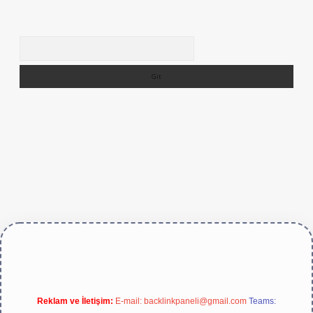
Arama
https://betexper.live/
Reklam ve İletişim:
E-mail:
backlinkpaneli@gmail.com
Teams: