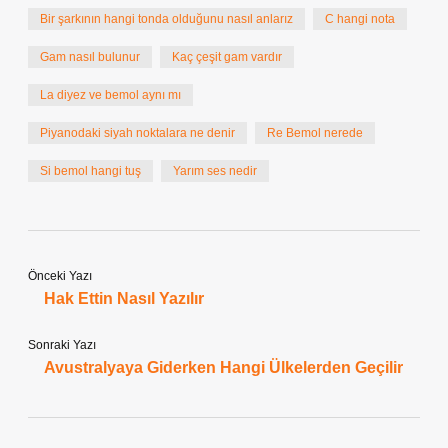
Bir şarkının hangi tonda olduğunu nasıl anlarız
C hangi nota
Gam nasıl bulunur
Kaç çeşit gam vardır
La diyez ve bemol aynı mı
Piyanodaki siyah noktalara ne denir
Re Bemol nerede
Si bemol hangi tuş
Yarım ses nedir
Önceki Yazı
Hak Ettin Nasıl Yazılır
Sonraki Yazı
Avustralyaya Giderken Hangi Ülkelerden Geçilir