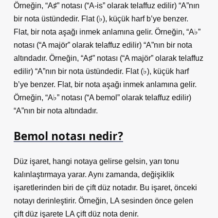
Örneğin, “A♯” notası (“A-is” olarak telaffuz edilir) “A”nın
bir nota üstündedir. Flat (♭), küçük harf b’ye benzer.
Flat, bir nota aşağı inmek anlamına gelir. Örneğin, “A♭”
notası (“A majör” olarak telaffuz edilir) “A”nın bir nota
altındadır. Örneğin, “A♯” notası (“A majör” olarak telaffuz
edilir) “A”nın bir nota üstündedir. Flat (♭), küçük harf
b’ye benzer. Flat, bir nota aşağı inmek anlamına gelir.
Örneğin, “A♭” notası (“A bemol” olarak telaffuz edilir)
“A”nın bir nota altındadır.
Bemol notası nedir?
Düz işaret, hangi notaya gelirse gelsin, yarı tonu
kalınlaştırmaya yarar. Aynı zamanda, değişiklik
işaretlerinden biri de çift düz notadır. Bu işaret, önceki
notayı derinleştirir. Örneğin, LA sesinden önce gelen
çift düz işarete LA çift düz nota denir.