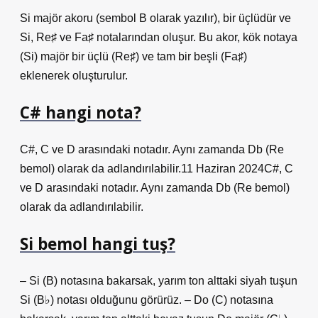
Si majör akoru (sembol B olarak yazılır), bir üçlüdür ve
Si, Re♯ ve Fa♯ notalarından oluşur. Bu akor, kök notaya
(Si) majör bir üçlü (Re♯) ve tam bir beşli (Fa♯)
eklenerek oluşturulur.
C# hangi nota?
C#, C ve D arasındaki notadır. Aynı zamanda Db (Re
bemol) olarak da adlandırılabilir.11 Haziran 2024C#, C
ve D arasındaki notadır. Aynı zamanda Db (Re bemol)
olarak da adlandırılabilir.
Si bemol hangi tuş?
– Si (B) notasına bakarsak, yarım ton alttaki siyah tuşun
Si (B♭) notası olduğunu görürüz. – Do (C) notasına