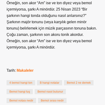
Örneğin, son akor “Am” ise ve ton diyez veya bemol
içermiyorsa, şarkı A minördür. 25 Nisan 2023 “Bir
şarkının hangi tonda olduğunu nasıl anlarsınız?”
Şarkının majör tonunu (veya karşılık gelen minör
tonunu) belirlemek için müzik parçasının tonuna bakın.
Çoğu zaman, şarkının son akoru tonik akordur.
Örneğin, son akor “Am” ise ve ton diyez veya bemol
içermiyorsa, şarkı A minördür.
Tarih:
Makaleler
4 bemol hangi ton
B hangi notalar
Bemol 2 ne demek
Bemol hangi tuş
Bemol nasıl bulunur
Bemol notası nedir
Bemol sırası nedir