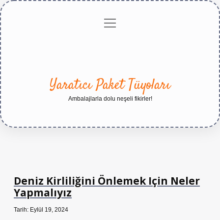
menüyü
Anasayfa
Gizlilik
Yasal
Hakkımızda
aç
Politikası
Uyarı
Yaratıcı Paket Tüyoları
Ambalajlarla dolu neşeli fikirler!
Deniz Kirliliğini Önlemek Için Neler
Yapmalıyız
Tarih: Eylül 19, 2024