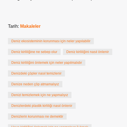
Tarih:
Makaleler
Deniz ekosisteminin korunması için neler yapılabilir
Deniz kirliliğine ne sebep olur
Deniz kirliliğini nasıl önlenir
Deniz kirliliğini önlemek için neler yapılmalıdır
Denizdeki çöpler nasıl temizlenir
Denize neden çöp atmamalıyız
Denizi temizlemek için ne yapmalıyız
Denizlerdeki plastik kirliliği nasıl önlenir
Denizlerin korunması ne demektir