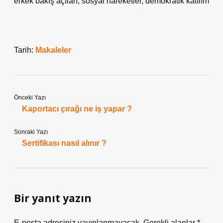
erkek bakış açıları, sosyal hareketler, demokratik katılım
Tarih:
Makaleler
Önceki Yazı
Kaportacı çırağı ne iş yapar ?
Sonraki Yazı
Sertifikası nasıl alınır ?
Bir yanıt yazın
E-posta adresiniz yayınlanmayacak.
Gerekli alanlar
*