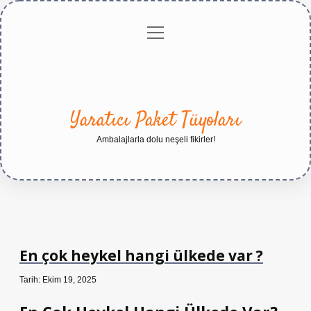
menüyü
Anasayfa
Gizlilik
Yasal
Hakkımızda
aç
Politikası
Uyarı
Yaratıcı Paket Tüyoları
Ambalajlarla dolu neşeli fikirler!
En çok heykel hangi ülkede var ?
Tarih: Ekim 19, 2025