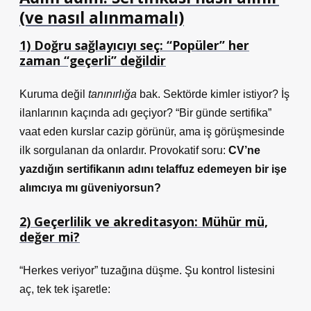
(ve nasıl alınmamalı)
1) Doğru sağlayıcıyı seç: “Popüler” her
zaman “geçerli” değildir
Kuruma değil
tanınırlığa
bak. Sektörde kimler istiyor? İş
ilanlarının kaçında adı geçiyor? “Bir günde sertifika”
vaat eden kurslar cazip görünür, ama iş görüşmesinde
ilk sorgulanan da onlardır. Provokatif soru:
CV’ne
yazdığın sertifikanın adını telaffuz edemeyen bir işe
alımcıya mı güveniyorsun?
2) Geçerlilik ve akreditasyon: Mühür mü,
değer mi?
“Herkes veriyor” tuzağına düşme. Şu kontrol listesini
aç, tek tek işaretle: