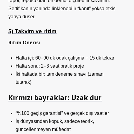
rapor, reposu olan bir demo, ölçülebilir kazanım.
Sertifikanın yanında linklenebilir “kanıt” yoksa etkisi
yarıya düşer.
5) Takvim ve ritim
Ritim Önerisi
Hafta içi: 60–90 dk odak çalışma + 15 dk tekrar
Hafta sonu: 2–3 saat pratik proje
İki haftada bir: tam deneme sınavı (zaman
tutarak)
Kırmızı bayraklar: Uzak dur
“%100 geçiş garantisi” ve gerçek dışı vaatler
İş dünyasından kopuk, sadece teorik,
güncellenmeyen müfredat