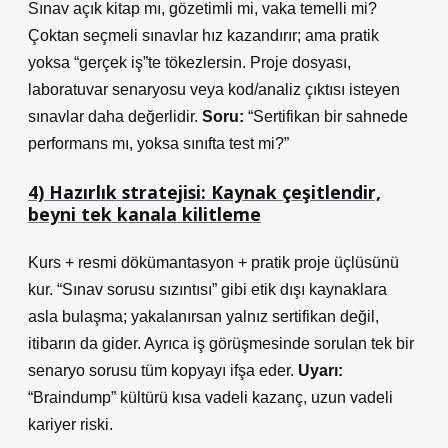
Sınav açık kitap mı, gözetimli mi, vaka temelli mi?
Çoktan seçmeli sınavlar hız kazandırır; ama pratik
yoksa “gerçek iş”te tökezlersin. Proje dosyası,
laboratuvar senaryosu veya kod/analiz çıktısı isteyen
sınavlar daha değerlidir.
Soru:
“Sertifikan bir sahnede
performans mı, yoksa sınıfta test mi?”
4) Hazırlık stratejisi: Kaynak çeşitlendir,
beyni tek kanala kilitleme
Kurs + resmi dökümantasyon + pratik proje üçlüsünü
kur. “Sınav sorusu sızıntısı” gibi etik dışı kaynaklara
asla bulaşma; yakalanırsan yalnız sertifikan değil,
itibarın da gider. Ayrıca iş görüşmesinde sorulan tek bir
senaryo sorusu tüm kopyayı ifşa eder.
Uyarı:
“Braindump” kültürü kısa vadeli kazanç, uzun vadeli
kariyer riski.