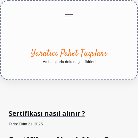
menüyü
Anasayfa
Gizlilik
Yasal
Hakkımızda
aç
Politikası
Uyarı
Yaratıcı Paket Tüyoları
Ambalajlarla dolu neşeli fikirler!
Sertifikası nasıl alınır ?
Tarih: Ekim 21, 2025