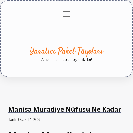
menüyü
Anasayfa
Gizlilik
Yasal
Hakkımızda
aç
Politikası
Uyarı
Yaratıcı Paket Tüyoları
Ambalajlarla dolu neşeli fikirler!
Manisa Muradiye Nüfusu Ne Kadar
Tarih: Ocak 14, 2025