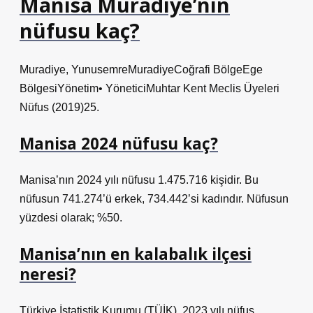
Manisa Muradiye’nin
nüfusu kaç?
Muradiye, YunusemreMuradiyeCoğrafi BölgeEge
BölgesiYönetim• YöneticiMuhtar Kent Meclis Üyeleri
Nüfus (2019)25.
Manisa 2024 nüfusu kaç?
Manisa’nın 2024 yılı nüfusu 1.475.716 kişidir. Bu
nüfusun 741.274’ü erkek, 734.442’si kadındır. Nüfusun
yüzdesi olarak; %50.
Manisa’nın en kalabalık ilçesi
neresi?
Türkiye İstatistik Kurumu (TÜİK), 2023 yılı nüfus