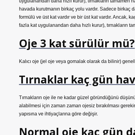
uygulanandan daha hızlı kurur), tırnakların tamamen h
havada kurutmanın birkaç yolu vardır. Sadece birkaç d
formülü ve üst kat vardır ve bir üst kat vardır. Ancak, k
fazla kat uygulanandan daha hızlı kurur), tırnakların t
Oje 3 kat sürülür mü?
Kalıcı oje (jel oje veya gomalak olarak da bilinir) genel
Tırnaklar kaç gün hav
Tırnakların oje ile ne kadar güzel göründüğünü düşünür
alabilmesi için zaman zaman ojesiz bırakılması gerekir. 
yapısına ve ihtiyaçlarına göre değişir.
Normal oje kaç gün d