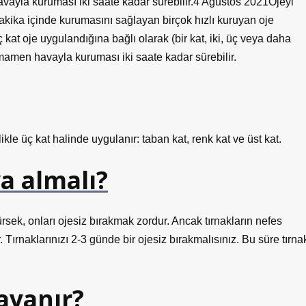
avayla kuruması iki saate kadar sürebilir.4 Ağustos 2021Ojeyi
akika içinde kurumasını sağlayan birçok hızlı kuruyan oje
aç kat oje uygulandığına bağlı olarak (bir kat, iki, üç veya daha
amamen havayla kuruması iki saate kadar sürebilir.
likle üç kat halinde uygulanır: taban kat, renk kat ve üst kat.
a almalı?
sek, onları ojesiz bırakmak zordur. Ancak tırnakların nefes
Tırnaklarınızı 2-3 günde bir ojesiz bırakmalısınız. Bu süre tırna
ayanır?