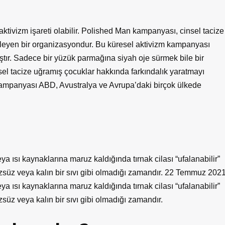
ktivizm işareti olabilir. Polished Man kampanyası, cinsel tacize
fleyen bir organizasyondur. Bu küresel aktivizm kampanyası
tır. Sadece bir yüzük parmağına siyah oje sürmek bile bir
nsel tacize uğramış çocuklar hakkında farkındalık yaratmayı
kampanyası ABD, Avustralya ve Avrupa’daki birçok ülkede
a ısı kaynaklarına maruz kaldığında tırnak cilası “ufalanabilir”
rüzsüz veya kalın bir sıvı gibi olmadığı zamandır. 22 Temmuz 202
a ısı kaynaklarına maruz kaldığında tırnak cilası “ufalanabilir”
zsüz veya kalın bir sıvı gibi olmadığı zamandır.