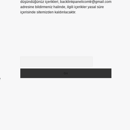
düşündüğünüz içerikleri,
backlinkpanelicomtr@gmail.com
adresine bildirmeniz halinde, ilgili içerikler yasal süre
içerisinde sitemizden kaldırılacaktır.
Arama
e