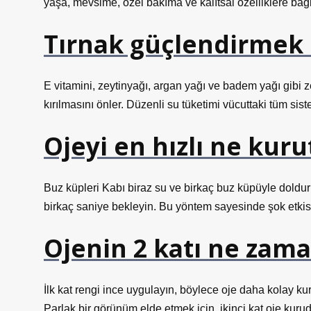
yaşa, mevsime, özel bakıma ve kalıtsal özelliklere bağlı
Tırnak güçlendirmek 
E vitamini, zeytinyağı, argan yağı ve badem yağı gibi z
kırılmasını önler. Düzenli su tüketimi vücuttaki tüm sis
Ojeyi en hızlı ne kuru
Buz küpleri Kabı biraz su ve birkaç buz küpüyle doldur
birkaç saniye bekleyin. Bu yöntem sayesinde şok etki
Ojenin 2 katı ne zama
İlk kat rengi ince uygulayın, böylece oje daha kolay ku
Parlak bir görünüm elde etmek için, ikinci kat oje kurud