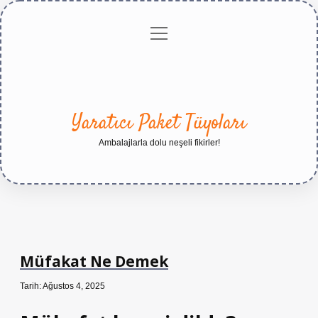
menüyü
Anasayfa
Gizlilik
Yasal
Hakkımızda
aç
Politikası
Uyarı
Yaratıcı Paket Tüyoları
Ambalajlarla dolu neşeli fikirler!
Müfakat Ne Demek
Tarih: Ağustos 4, 2025