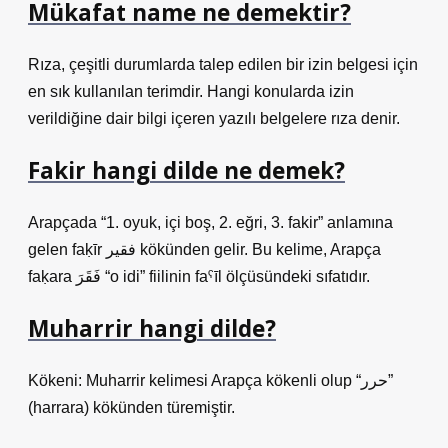
Mükafat name ne demektir?
Rıza, çeşitli durumlarda talep edilen bir izin belgesi için
en sık kullanılan terimdir. Hangi konularda izin
verildiğine dair bilgi içeren yazılı belgelere rıza denir.
Fakir hangi dilde ne demek?
Arapçada “1. oyuk, içi boş, 2. eğri, 3. fakir” anlamına
gelen faḳīr فقير kökünden gelir. Bu kelime, Arapça
faḳara فَقَرَ “o idi” fiilinin faˁīl ölçüsündeki sıfatıdır.
Muharrir hangi dilde?
Kökeni: Muharrir kelimesi Arapça kökenli olup “حرر”
(harrara) kökünden türemiştir.