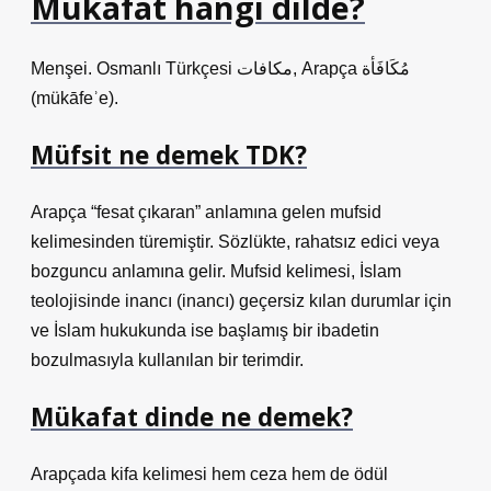
Mükafat hangi dilde?
Menşei. Osmanlı Türkçesi مكافات‎, Arapça مُكَافَأة‎
(mükāfeʾe).
Müfsit ne demek TDK?
Arapça “fesat çıkaran” anlamına gelen mufsid
kelimesinden türemiştir. Sözlükte, rahatsız edici veya
bozguncu anlamına gelir. Mufsid kelimesi, İslam
teolojisinde inancı (inancı) geçersiz kılan durumlar için
ve İslam hukukunda ise başlamış bir ibadetin
bozulmasıyla kullanılan bir terimdir.
Mükafat dinde ne demek?
Arapçada kifa kelimesi hem ceza hem de ödül