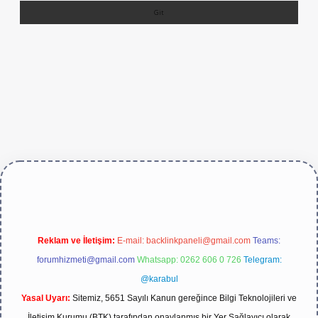
r.live/
Reklam ve İletişim:
E-mail:
backlinkpaneli@gmail.com
Teams:
forumhizmeti@gmail.com
Whatsapp: 0262 606 0 726
Telegram:
@karabul
Yasal Uyarı:
Sitemiz, 5651 Sayılı Kanun gereğince Bilgi Teknolojileri ve
İletişim Kurumu (BTK) tarafından onaylanmış bir Yer Sağlayıcı olarak