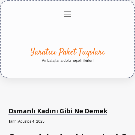
menüyü
Anasayfa
Gizlilik
Yasal
Hakkımızda
aç
Politikası
Uyarı
Yaratıcı Paket Tüyoları
Ambalajlarla dolu neşeli fikirler!
Osmanlı Kadını Gibi Ne Demek
Tarih: Ağustos 4, 2025