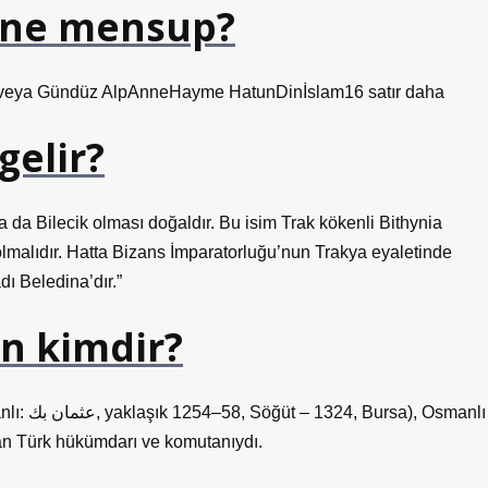
dine mensup?
veya Gündüz AlpAnneHayme HatunDinİslam16 satır daha
gelir?
a da Bilecik olması doğaldır. Bu isim Trak kökenli Bithynia
 olmalıdır. Hatta Bizans İmparatorluğu’nun Trakya eyaletinde
ı Beledina’dır.”
n kimdir?
 Osmanlı
olan Türk hükümdarı ve komutanıydı.