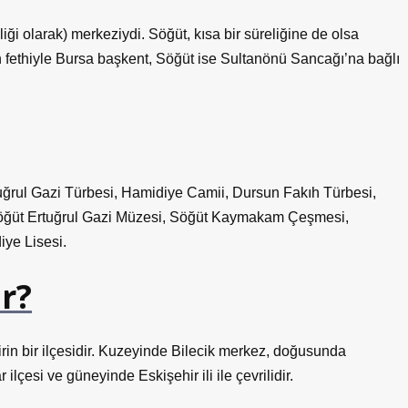
iği olarak) merkeziydi. Söğüt, kısa bir süreliğine de olsa
n fethiyle Bursa başkent, Söğüt ise Sultanönü Sancağı’na bağlı
uğrul Gazi Türbesi, Hamidiye Camii, Dursun Fakıh Türbesi,
Söğüt Ertuğrul Gazi Müzesi, Söğüt Kaymakam Çeşmesi,
iye Lisesi.
r?
rin bir ilçesidir. Kuzeyinde Bilecik merkez, doğusunda
çesi ve güneyinde Eskişehir ili ile çevrilidir.