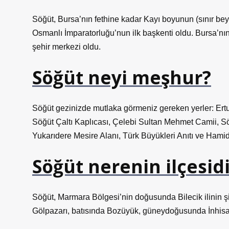
Söğüt, Bursa’nın fethine kadar Kayı boyunun (sınır beyl
Osmanlı İmparatorluğu’nun ilk başkenti oldu. Bursa’nı
şehir merkezi oldu.
Söğüt neyi meşhur?
Söğüt gezinizde mutlaka görmeniz gereken yerler: Ert
Söğüt Çaltı Kaplıcası, Çelebi Sultan Mehmet Camii, 
Yukarıdere Mesire Alanı, Türk Büyükleri Anıtı ve Hamid
Söğüt nerenin ilçesidi
Söğüt, Marmara Bölgesi’nin doğusunda Bilecik ilinin şi
Gölpazarı, batısında Bozüyük, güneydoğusunda İnhisar il