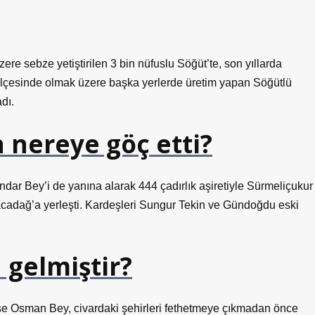
ere sebze yetiştirilen 3 bin nüfuslu Söğüt’te, son yıllarda
a ilçesinde olmak üzere başka yerlerde üretim yapan Söğütlü
dı.
 nereye göç etti?
ar Bey’i de yanına alarak 444 çadırlık aşiretiyle Sürmeliçukur
acadağ’a yerleşti. Kardeşleri Sungur Tekin ve Gündoğdu eski
 gelmiştir?
re ise Osman Bey, civardaki şehirleri fethetmeye çıkmadan önce