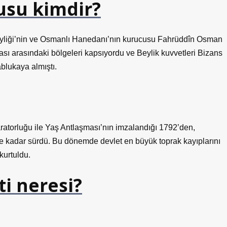
usu kimdir?
yliği’nin ve Osmanlı Hanedanı’nın kurucusu Fahrüddîn Osman
sı arasındaki bölgeleri kapsıyordu ve Beylik kuvvetleri Bizans
ablukaya almıştı.
torluğu ile Yaş Antlaşması’nın imzalandığı 1792’den,
2’ye kadar sürdü. Bu dönemde devlet en büyük toprak kayıplarını
kurtuldu.
i neresi?