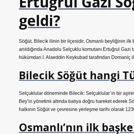
Ertuğrul Gazi S
geldi?
Söğüt, Bilecik ilinin bir ilçesidir. Osmanlı beyliğinin i
anıldığında Anadolu Selçuklu komutanı Ertuğrul Gazi t
hükümdarı I. Alaeddin Keykubad tarafından Domaniç ile 
Bilecik Söğüt hangi T
Selçuklular döneminde Bilecik: Selçuklular’ın bir aşireti 
Bey’in yönetimi altında batıya doğru hareket ederek Sö
halkının Söğüt ve çevresine yerleşme tarihi olarak 1230
Osmanlı’nın ilk başke