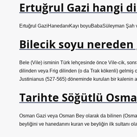
Ertuğrul Gazi hangi 
Ertuğrul GaziHanedanıKayı boyuBabaSüleyman Şah 
Bilecik soyu nereden 
Bele (Vile) isminin Türk lehçesinde önce Vile-cik, sonr
dilinden veya Frig dilinden (o da Trak kökenli) gelmiş
Justinianus (527-565) döneminde kurulan bir kalenin ad
Tarihte Söğütlü Osma
Osman Gazi veya Osman Bey olarak da bilinen (Osmanlı: عثمان بك, yaklaşık 1254–58, Söğüt – 1324, Bursa),
beyliğini ve hanedanını kuran ve beyliğin ilk sultanı 