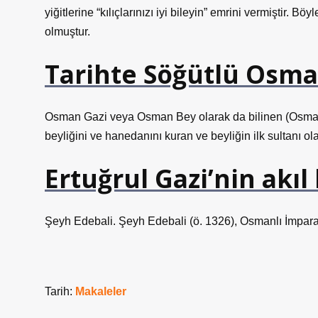
yiğitlerine “kılıçlarınızı iyi bileyin” emrini vermiştir.
olmuştur.
Tarihte Söğütlü Osma
Osman Gazi veya Osman Bey olarak da bilinen (Osmanlı: عثمان بك, yaklaşık 1254–58, Söğüt – 1324, Bursa),
beyliğini ve hanedanını kuran ve beyliğin ilk sultanı 
Ertuğrul Gazi’nin akıl
Şeyh Edebali. Şeyh Edebali (ö. 1326), Osmanlı İmparat
Tarih:
Makaleler