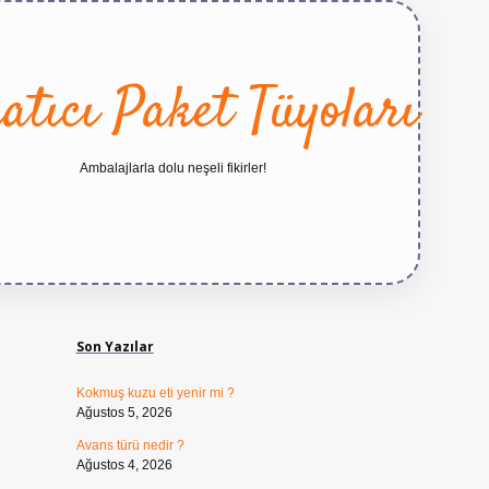
atıcı Paket Tüyoları
Ambalajlarla dolu neşeli fikirler!
Sidebar
https://betexper.live/
Son Yazılar
Kokmuş kuzu eti yenir mi ?
Ağustos 5, 2026
Avans türü nedir ?
Ağustos 4, 2026