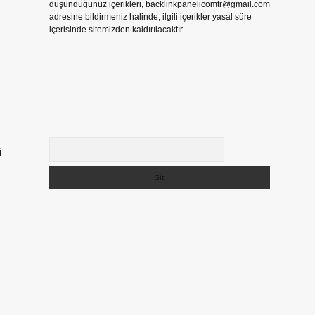
düşündüğünüz içerikleri,
backlinkpanelicomtr@gmail.com
adresine bildirmeniz halinde, ilgili içerikler yasal süre
içerisinde sitemizden kaldırılacaktır.
Arama
i