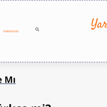
Yar
Hakkımızda
e Mı