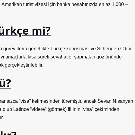
çin Amerikan turist vizesi için banka hesabınızda en az 1.000 –
Türkçe mi?
i görevlilerin genellikle Türkçe konuşması ve Schengen C tipi
levi amaçlarla kısa süreli seyahatler yapmaları göz önünde
gerçekleştirilebilir.
ü?
 Fransızca “visa” kelimesinden türemiştir, ancak Sevan Nişanyan
 olup Latince “videre” (görmek) fiilinin “visa” çekiminden
r.